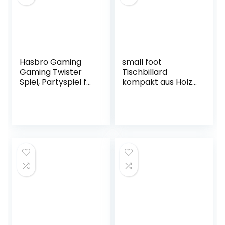
Hasbro Gaming
small foot
Gaming Twister
Tischbillard
Spiel, Partyspiel für
kompakt aus Holz,
Familien und
Billardspiel inkl.
Kinder, Twister
Zubehör, auf jeder
Spiel ab 6 Jahren,
Tischplatte
klassisches Spiel
spielbar, ab 5
für drinnen und
Jahren, 6703
draußen