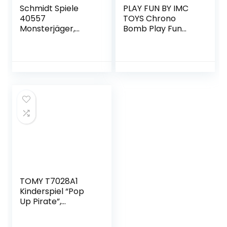
Schmidt Spiele
PLAY FUN BY IMC
40557
TOYS Chrono
Monsterjäger,
Bomb Play Fun
Aktionsspiel, bunt
VON IMC Toys |
Actionspiel für
kleine
Geheimagenten |
Bombe
entschärfen! |
Spiel für Kinder ab
6 Jahren, One Size
TOMY T7028A1
Kinderspiel “Pop
Up Pirate”,
Hochwertiges
Aktionsspiel für die