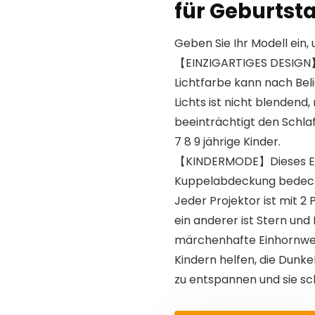
für Geburtst
Geben Sie Ihr Modell ein, 
【EINZIGARTIGES DESIGN】E
Lichtfarbe kann nach Beli
Lichts ist nicht blendend,
beeinträchtigt den Schlaf
7 8 9 jährige Kinder.
【KINDERMODE】Dieses Einh
Kuppelabdeckung bedeckt
Jeder Projektor ist mit 2 
ein anderer ist Stern un
märchenhafte Einhornwel
Kindern helfen, die Dunke
zu entspannen und sie schn