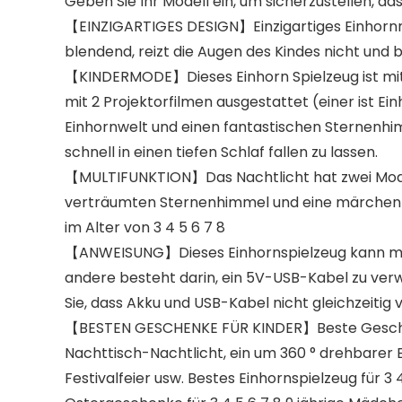
Geben Sie Ihr Modell ein, um sicherzustellen, das
【EINZIGARTIGES DESIGN】Einzigartiges Einhornmust
blendend, reizt die Augen des Kindes nicht und b
【KINDERMODE】Dieses Einhorn Spielzeug ist mit
mit 2 Projektorfilmen ausgestattet (einer ist E
Einhornwelt und einen fantastischen Sternenhimm
schnell in einen tiefen Schlaf fallen zu lassen.
【MULTIFUNKTION】Das Nachtlicht hat zwei Modi, 
verträumten Sternenhimmel und eine märchenha
im Alter von 3 4 5 6 7 8
【ANWEISUNG】Dieses Einhornspielzeug kann mit 
andere besteht darin, ein 5V-USB-Kabel zu ver
Sie, dass Akku und USB-Kabel nicht gleichzeiti
【BESTEN GESCHENKE FÜR KINDER】Beste Geschenke f
Nachttisch-Nachtlicht, ein um 360 ° drehbarer 
Festivalfeier usw. Bestes Einhornspielzeug für