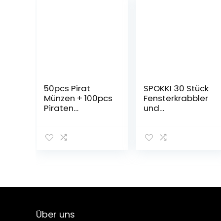
50pcs Pirat
SPOKKI 30 Stück
Münzen + 100pcs
Fensterkrabbler
Piraten
und
Edelsteine,
Regenbogenspir
Mehrfarbige
ale Set,
Goldmünzen
Kindergeburtsta
des
g Partytüten-
Piratenschatz
Set, Neuheit
Spielzeugs und
dehnbares
Piraten
Klebespielzeug
Schmucksteine
Puzzle
Set für Kinder
Lächelndes
Piratenparty
Gesicht Spirale
Über uns
Mitgebsel
Spielzeug