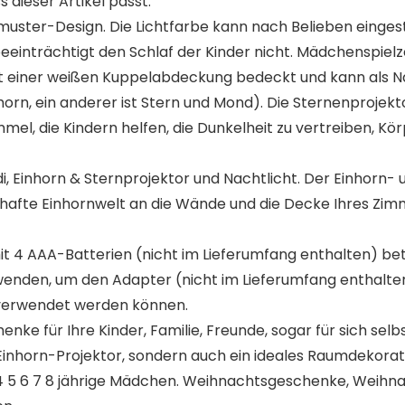
s dieser Artikel passt.
er-Design. Die Lichtfarbe kann nach Belieben eingestellt
eeinträchtigt den Schlaf der Kinder nicht. Mädchenspielzeu
 einer weißen Kuppelabdeckung bedeckt und kann als Nac
inhorn, ein anderer ist Stern und Mond). Die Sternenproj
el, die Kindern helfen, die Dunkelheit zu vertreiben, Kö
Einhorn & Sternprojektor und Nachtlicht. Der Einhorn-
fte Einhornwelt an die Wände und die Decke Ihres Zimm
4 AAA-Batterien (nicht im Lieferumfang enthalten) bet
wenden, um den Adapter (nicht im Lieferumfang enthalte
g verwendet werden können.
ür Ihre Kinder, Familie, Freunde, sogar für sich selbst.
Einhorn-Projektor, sondern auch ein ideales Raumdekorat
 3 4 5 6 7 8 jährige Mädchen. Weihnachtsgeschenke, Weih