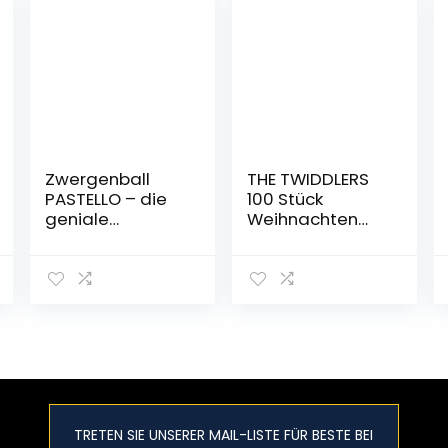
Zwergenball
THE TWIDDLERS
PASTELLO – die
100 Stück
geniale
Weihnachten
Kombination
Adventskalende
aus Ballon und
r Mitgebsel
Ball – Geniales
Spielzeug für
Spielzeug für
Jungen &
drinnen &
Mädchen –
draußen, zu
Lucky Dip
Hause &
unterwegs –
Perfekt auf
Reisen und als
TRETEN SIE UNSERER MAIL-LISTE FÜR BESTE BEI
Geschenk –