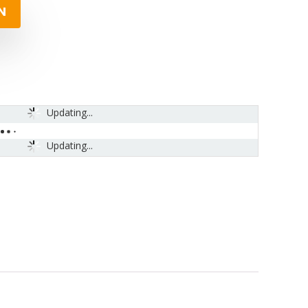
N
Updating...
Updating...