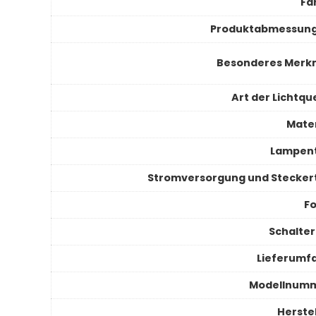
Fa
Produktabmessun
Besonderes Merk
Art der Lichtqu
Mater
Lampen
Stromversorgung und Stecker
F
Schalter
Lieferumf
Modellnum
Herstel