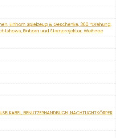
chen, Einhorn Spielzeug & Geschenke, 360 °Drehung,
chtshows, Einhorn und Sternprojektor, Weihnac
L, USB KABEL, BENUTZERHANDBUCH, NACHTLICHTKÖRPER