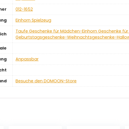
mer
‎012-1652
tung
‎Einhorn Spielzeug
‎Taufe Geschenke für Mädchen-Einhorn Geschenke für 
ich
Geburtstagsgeschenke-Weihnachtsgeschenke-Hallow
ale
ung
‎Anpassbar
cht
and
Besuche den DQMOON-Store