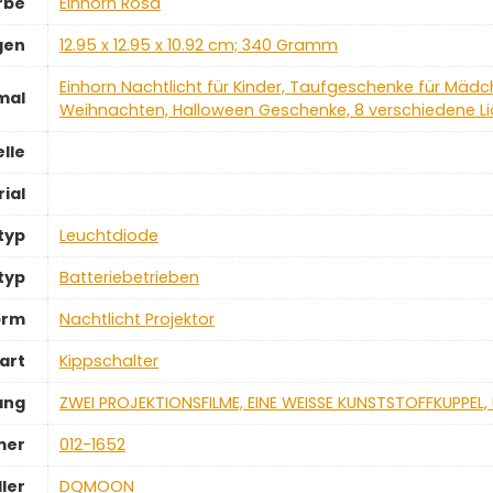
rbe
‎Einhorn Rosa
gen
‎12.95 x 12.95 x 10.92 cm; 340 Gramm
‎Einhorn Nachtlicht für Kinder, Taufgeschenke für Mäd
mal
Weihnachten, Halloween Geschenke, 8 verschiedene Li
elle
ial
typ
‎Leuchtdiode
typ
‎Batteriebetrieben
orm
‎Nachtlicht Projektor
art
‎Kippschalter
ang
‎ZWEI PROJEKTIONSFILME, EINE WEISSE KUNSTSTOFFKUPPE
mer
‎012-1652
ler
‎DQMOON