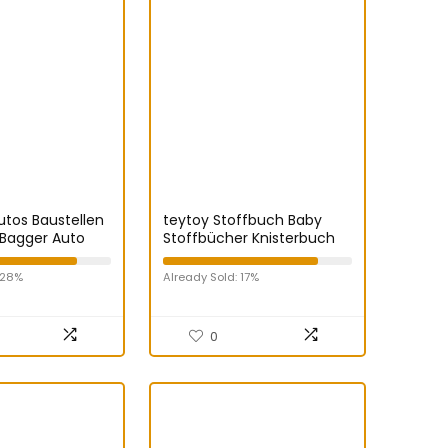
utos Baustellen
teytoy Stoffbuch Baby
Bagger Auto
Stoffbücher Knisterbuch
et mit Karte
Babybuch zum Anfassen
rszeichen für
und Fühlen Großes 3D
 28%
Already Sold: 17%
ahre Junge
Bilderbuch Interaktives
Lernstimulation –
Reißverschluss, Knopf,
0
Schnalle