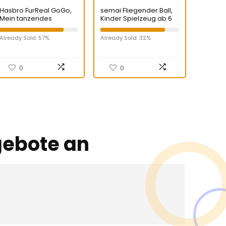
Hasbro FurReal GoGo,
semai Fliegender Ball,
Mein tanzendes
Kinder Spielzeug ab 6
Hündchen, interaktives,
jahren, Spielzeug für
elektronisches
Jungen mit LED Licht,
Already Sold: 57%
Already Sold: 32%
Tierchen, 50+
Hand Controlled Hover
Geräusche und
Ball Geschenke für
Reaktionen, ab 4
Jungen Mädchen 6-12
Jahren
Jahre( Blue )
0
0
gebote an