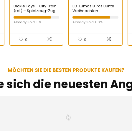
Dickie Toys – City Train
ED-Lumos 8 Pcs Bunte
(rot) – Spielzeug-Zug
Weihnachten
(45 cm) auf Rädern mit
Weihnachtsmann
Türen & Dach zum
Helium Ballons für
Already Sold: 11%
Already Sold: 80%
Öffnen, Eisenbahn für
Spielzeug Dekoration
Kinder ab 3 Jahren
Geschenk
0
0
MÖCHTEN SIE DIE BESTEN PRODUKTE KAUFEN?
e sich die neuesten An