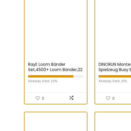
RayE Loom Bänder
DINORUN Montes
Set,4500+ Loom Bänder,22
Spielzeug Busy 
Farben Loops Gummis mit
Lichtschaltersp
Loom Bänder Zubehör für
Holzspielzeug B
Already Sold: 22%
Already Sold: 21%
Geburtstag Weihnachten
Motorikspielzeug
Spielzeug DIY Basteln
Board Motorikbr
Geschenk für Mädchen
Lernspielzeug R
0
0
Jungs
Kinder ab 2 3 4