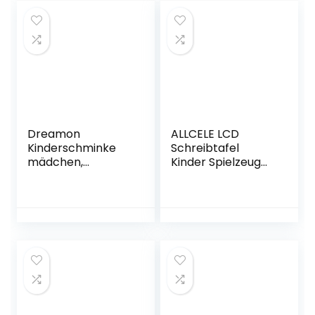
Fahrzeug für
Weiches Baby
Sammler und
Handgelenk für
Kinder ab 3 Jahren
Neugeborene
Mädchen und
Jungen Geschenk
4 PCS
Dreamon
ALLCELE LCD
Kinderschminke
Schreibtafel
mädchen,
Kinder Spielzeug
Waschbar Make
ab 2 3 4 5 6 Jahre
up Spielzeug für
alt Junge
Mädchen Kinder
Mädchen, 8,5 Zoll
Nagellacke mit
Bildschirm LCD
Koffer für
Zaubertafel
Mädchen
Maltafel
Dinosaurier
Spielzeug,
Weihnachten
Geburtstags