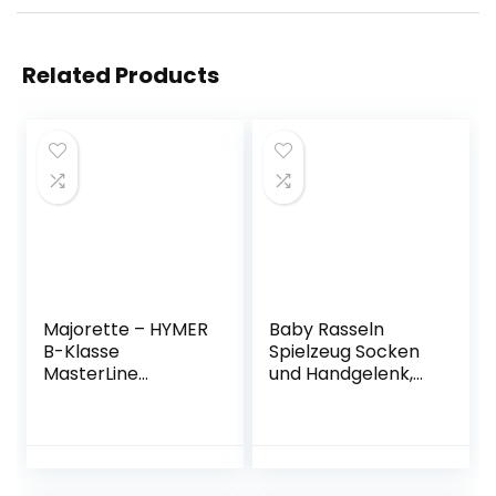
Related Products
Majorette – HYMER
Baby Rasseln
B-Klasse
Spielzeug Socken
MasterLine
und Handgelenk,
Wohnmobil –
Fuß und
hochwertiger
Handgelenk Rassel
Camper als
Finder Plüschtier
Modellfahrzeug,
Spiel Socken
Spielzeug-
Nettes Tier