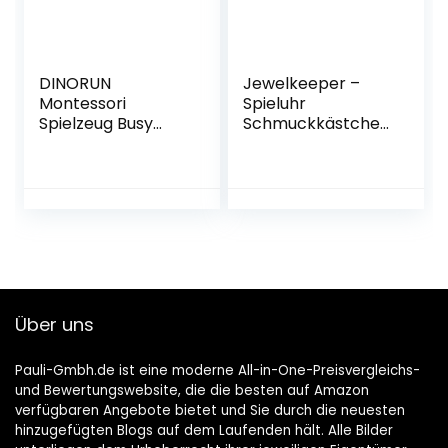
Geschenke (Grün)
DINORUN
Jewelkeeper –
Montessori
Spieluhr
Spielzeug Busy
Schmuckkästchen
Board
für Mädchen mit
Lichtschalterspielz
drehendem
eug Holzspielzeug
Einhorn,
Baby
Regenbogen
Motorikspielzeug
Design – The
Activity Board
Beautiful Dreamer
Motorikbrett
Melodie
Lernspielzeug
Reisespiele Kinder
Über uns
ab 2 3 4
Pauli-Gmbh.de ist eine moderne All-in-One-Preisvergleichs-
und Bewertungswebsite, die die besten auf Amazon
verfügbaren Angebote bietet und Sie durch die neuesten
hinzugefügten Blogs auf dem Laufenden hält. Alle Bilder