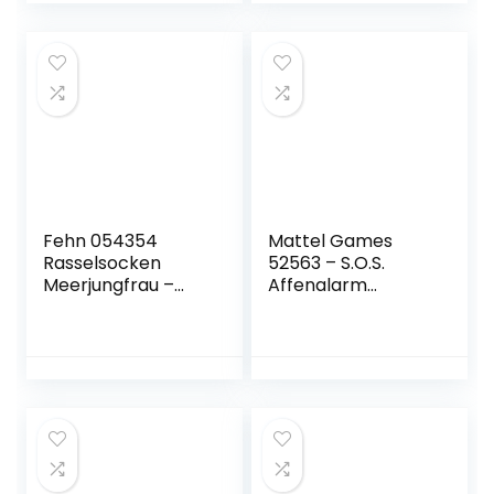
Kinder, Pull Back
Zubehör für
Vehicles
Katzen für Kinder
Spielzeugauto für
ab 2 Jahren (7
Kleinkinder Kinder
Teile)
Jungen Mädchen
Geschenk (Blau)
Fehn 054354
Mattel Games
Rasselsocken
52563 – S.O.S.
Meerjungfrau –
Affenalarm
Flauschige
Kinderspiel
Babysocken mit
geeignet für 2 – 4
Meerjungfrauen-
Spieler,
Köpfchen und
Kinderspiele ab 5
Rassel – Fördern
Jahren
Motorik und Sinne
– Für Babys
zwischen 0 und 12
Monaten – Größe: