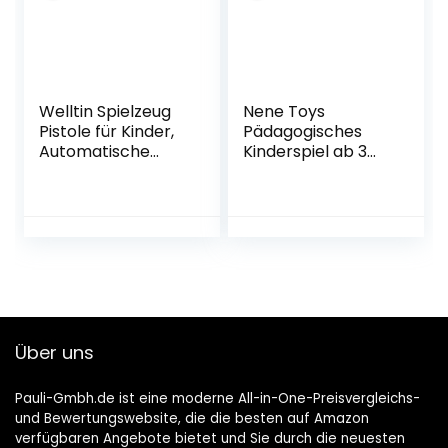
12 cm
Welltin Spielzeug
Nene Toys
Pistole für Kinder,
Pädagogisches
Automatische
Kinderspiel ab 3
Zielscheiben
Jahre –
Digitale Ziele für
Wackelturm 4 in 1
Nerf Gun Spielzeug
aus Holz mit
Ab 6 7 8 9 10 11 12
Farben und Tieren
Jahre Junge
– Spielzeug für
Mädchen
Mädchen und
Halloween
Jungs von 3 bis 9
Weihnachten
Jahren –
Geschenke Junge
Stapelturm Holz
Über uns
6-12 Jahre
Brettspiel
Pauli-Gmbh.de ist eine moderne All-in-One-Preisvergleichs-
und Bewertungswebsite, die die besten auf Amazon
verfügbaren Angebote bietet und Sie durch die neuesten