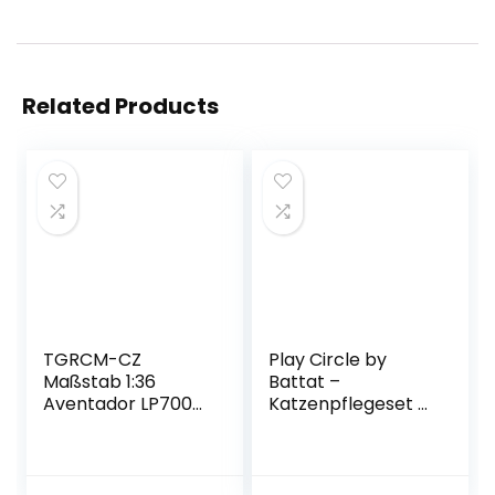
Related Products
TGRCM-CZ
Play Circle by
Maßstab 1:36
Battat –
Aventador LP700-
Katzenpflegeset –
4 Casting Car
Transportbox,
Modell,
Plüschtier und
Zinklegierung
Pflegeset
Spielzeugauto für
Spielzeug mit